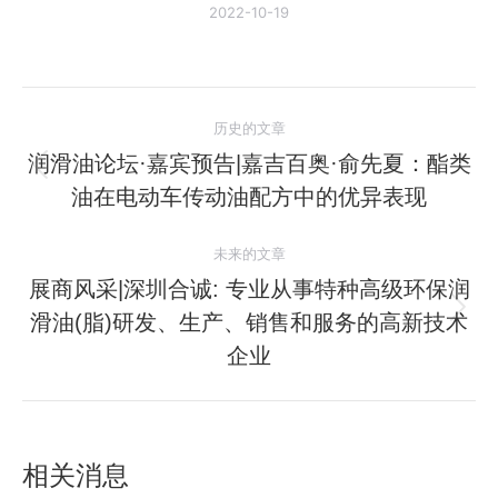
2022-10-19
文
历史的文章
章
润滑油论坛·嘉宾预告|嘉吉百奥·俞先夏：酯类
历
油在电动车传动油配方中的优异表现
导
史
的
航
未来的文章
文
展商风采|深圳合诚: 专业从事特种高级环保润
章：
滑油(脂)研发、生产、销售和服务的高新技术
未
来
企业
的
文
章：
相关消息