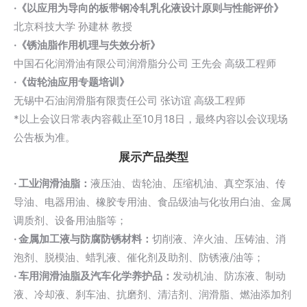
·《以应用为导向的板带钢冷轧乳化液设计原则与性能评价》
北京科技大学 孙建林 教授
·《锈油脂作用机理与失效分析》
中国石化润滑油有限公司润滑脂分公司 王先会 高级工程师
·《齿轮油应用专题培训》
无锡中石油润滑脂有限责任公司 张访谊 高级工程师
*以上会议日常表内容截止至10月18日，最终内容以会议现场
公告板为准。
展示产品类型
· 工业润滑油脂：
液压油、齿轮油、压缩机油、真空泵油、传
导油、电器用油、橡胶专用油、食品级油与化妆用白油、金属
调质剂、设备用油脂等；
· 金属加工液与防腐防锈材料：
切削液、淬火油、压铸油、消
泡剂、脱模油、蜡乳液、催化剂及助剂、防锈液/油等；
· 车用润滑油脂及汽车化学养护品：
发动机油、防冻液、制动
液、冷却液、刹车油、抗磨剂、清洁剂、润滑脂、燃油添加剂