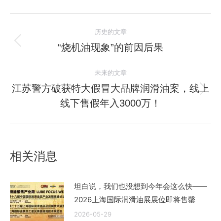
文
历史的文章
章
“烧机油现象”的前因后果
历
史
导
未来的文章
的
航
文
江苏警方破获特大假冒大品牌润滑油案，线上
未
章：
线下售假年入3000万！
来
的
文
章：
相关消息
坦白说，我们也没想到今年会这么快——
2026上海国际润滑油展展位即将售罄
2026-05-29