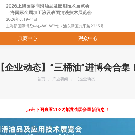
2026上海国际润滑油品及应用技术展览会
首页
关于展会
展商中心
观
上海国际金属加工液及表面清洗技术展览会
2026年6月9-11日
上海新国际博览中心·W1-W2馆（浦东新区龙阳路2345号）
展商中心
观众中心
【企业动态】“三桶油”进博会合集
您在这里：
首页
产业要闻
【企业动态…
点击下图查看2022润滑油展会最新信息！