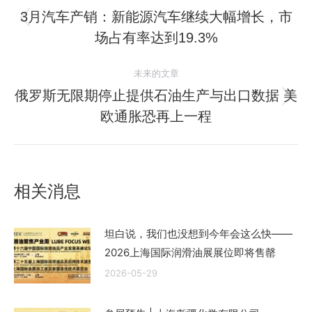
章
3月汽车产销：新能源汽车继续大幅增长，市
历
场占有率达到19.3%
导
史
的
航
未来的文章
文
俄罗斯无限期停止提供石油生产与出口数据 美
章：
未
欧通胀恐再上一程
来
的
文
章：
相关消息
坦白说，我们也没想到今年会这么快——
2026上海国际润滑油展展位即将售罄
2026-05-29