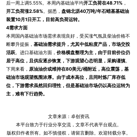
后一周上调5.55%。本周内基础油平均
开工负荷在48.71%
，
开工负荷涨2.58%
。据悉，
盘锦北沥40万吨/年石蜡基基础油
装置10月1日开工，目前高负荷运转。
4
需求方面
本周国内基础油市场需求表现良好，受买涨气氛及柴油价格不
断攀升提振，
基础油需求提升，尤其中低粘度产品，市场交投
活跃
。进口基础油方面，
价格横盘整理为主，由于目前价位仍
居于高位，且供应逐步恢复，下游观望心态明显，采购谨慎
。
下周来看，
原油油价
或维持在80美元/桶附近，高位震荡，基
础油市场观望氛围浓厚。由于成本高位，且同时炼厂库存低
位，下游需求虽然回归理性，但是基础油市场仍以高位运转为
主，难有下行趋势。
文章来源：卓创资讯
本平台致力于行业分享交流，文章不代表平台观点。
版权归作者所有。如不慎侵权，请留言删除。欢迎转载分享。