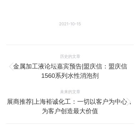
2021-10-15
文
历史的文章
章
金属加工液论坛嘉宾预告|盟庆信：盟庆信
历
1560系列水性消泡剂
导
史
的
航
未来的文章
文
展商推荐|上海裕诚化工：一切以客户为中心，
章：
未
为客户创造最大价值
来
的
文
章：