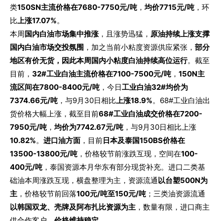
类
150SN主流
价格在7680-7750元/吨
，
均价7715元/吨
，环
比
上涨17.07%
。
本周
国内白油市场集中推涨
，且涨势迅猛，
原油持续上涨支撑
国内白油市场交投氛围
，加之当前小粘度资源供应紧张，
部分
地区有价无货，因此本周国内小粘度白油持续高位运行
。截至
目前，
32#工业白油主流价格在7100-7500元/吨
，
150N主
流区间在7800-8400元/吨
，今日
工业白油32#均价为
7374.66元/吨
，与9月30日相比
上涨18.9%
。68#工业白油出
货价格大幅上涨，截至目前
68#工业白油成交价格在7200-
7950元/吨
，
均价为7742.67元/吨
，与9月30日相比上涨
10.82%
。
进口油方面
，目前
日本及泰国150BS价格在
13500-13800元/吨
，价格较节前涨跌互现，空间在
100-
400元/吨
，泰国资源本月华东有部分现货补充。进口二类基
础油本周涨跌互现，横盘整理为主，资源流通
以台塑500N为
主
，价格较节前回落
100元/吨至150元/吨
；三类油资源流通
以韩国双龙、壳牌及阿布扎比资源为主
，数量有限，进口商主
供合作客户，
价格维持稳定
。