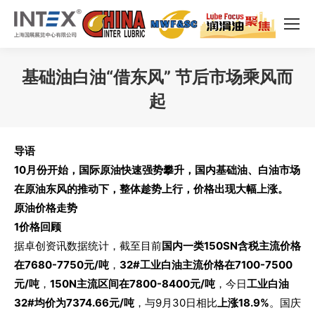
基础油白油“借东风” 节后市场乘风而
起
您在这里：
导
语
10月份开始，国际原油快速强势攀升，国内基础油、白油市场
在原油东风的推动下，整体趁势上行，价格出现大幅上涨。
原油价格走势
1
价格回顾
据卓创资讯数据统计，截至目前
国内一类150SN含税主流价格
在7680-7750元/吨
，
32#工业白油主流价格在7100-7500
元/吨
，
150N主流区间在7800-8400元/吨
，今日
工业白油
32#均价为7374.66元/吨
，与9月30日相比
上涨18.9%
。国庆