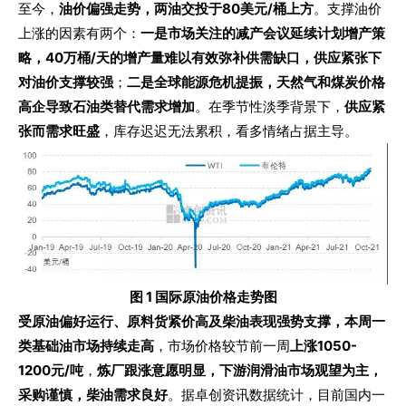
至今，
油价偏强走势，两油交投于80美元/桶上方
。支撑油价
上涨的因素有两个：
一是市场关注的减产会议延续计划增产策
略，40万桶/天的增产量难以有效弥补供需缺口，供应紧张下
对油价支撑较强
；
二是全球能源危机提振，天然气和煤炭价格
高企导致石油类替代需求增加
。在季节性淡季背景下，
供应紧
张而需求旺盛
，库存迟迟无法累积，看多情绪占据主导。
图 1 国际原油价格走势图
受原油偏好运行、原料货紧价高及柴油表现强势支撑，本周一
类基础油市场持续走高
，市场价格较节前一周
上涨1050-
1200元/吨
，
炼厂跟涨意愿明显，下游润滑油市场观望为主，
采购谨慎，柴油需求良好
。据卓创资讯数据统计，目前国内一