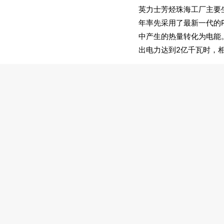
英力士芳烃珠海工厂主要生
年率先采用了最新一代的
中产生的热量转化为电能
出电力达到2亿千瓦时，相
亨斯迈（Huntsman