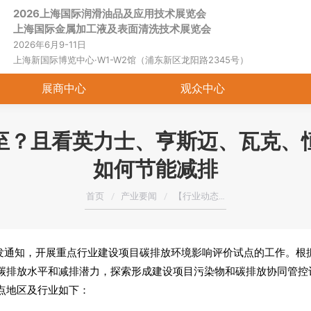
2026上海国际润滑油品及应用技术展览会
首页
关于展会
展商中心
观
上海国际金属加工液及表面清洗技术展览会
2026年6月9-11日
上海新国际博览中心·W1-W2馆（浦东新区龙阳路2345号）
展商中心
观众中心
至？且看英力士、亨斯迈、瓦克、
如何节能减排
您在这里：
首页
产业要闻
【行业动态…
发通知，开展重点行业建设项目碳排放环境影响评价试点的工作。根据
碳排放水平和减排潜力，探索形成建设项目污染物和碳排放协同管控
点地区及行业如下：