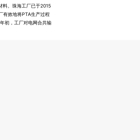
料。珠海工厂已于2015
厂有效地将PTA生产过程
1年初，工厂对电网合共输
优聚酯多元醇，其成分中高