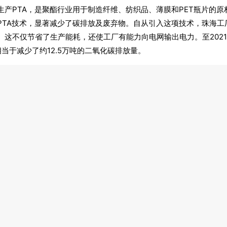
产PTA，是聚酯行业用于制造纤维、纺织品、薄膜和PET瓶片的原材
PTA技术，显著减少了碳排放及废弃物。自从引入这项技术，珠海工
。这不仅节省了生产能耗，还使工厂有能力向电网输出电力。至202
当于减少了约12.5万吨的二氧化碳排放量。
）研发出回收PET塑料循环再生利用技术，该技术用于生产TEROL泰络