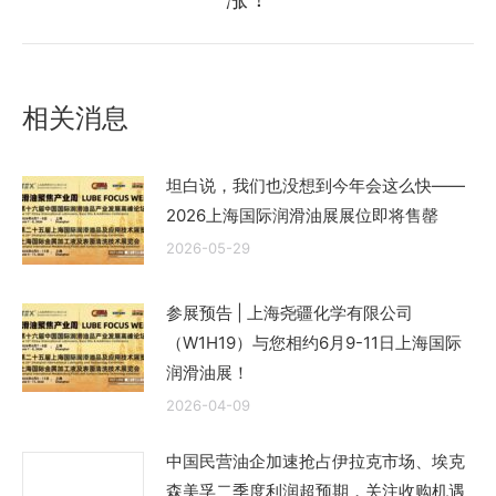
来
的
文
章：
相关消息
坦白说，我们也没想到今年会这么快——
2026上海国际润滑油展展位即将售罄
2026-05-29
参展预告 | 上海尧疆化学有限公司
（W1H19）与您相约6月9-11日上海国际
润滑油展！
2026-04-09
中国民营油企加速抢占伊拉克市场、埃克
森美孚二季度利润超预期，关注收购机遇