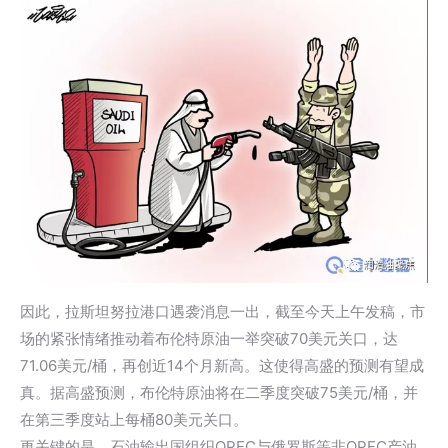
因此，拉斯坦努拉港口遇袭消息一出，截至今天上午发稿，市
场的紧张情绪推动着布伦特原油一举突破70美元关口，达
71.06美元/桶，再创近14个月新高。这使得高盛的预测有望成
真。据高盛预测，布伦特原油将在二季度突破75美元/桶，并
在第三季度站上每桶80美元关口。
更关键的是，石油输出国组织OPEC与俄罗斯等非OPEC产油