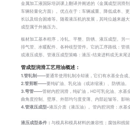
金属加工液国际培训课上翻译并阐述的《金属成型润滑剂
车辆轻量化方面）。优点在于：车辆减重、降低成本、更
长以及组合困难等。随着液压机的发展，其吨位越来越大
成型属于外施压力。
板材加工基本程序，冷轧、平整、防锈、液压成型。另一
排气管、水暖配件、各种歧型管件。它的工序路线：管填
或液压成形。管液压成型策略：液压-结束进料或无末尾
管成型润滑工艺用油概述：
1.管轧制——
要通常使用轧制冷却液，它们有水基全合成
2.管剪断——
要纯矿油、乳化油（或浓缩液）、防锈油。
3.弯管——
管材内腔润滑，纯矿油，HD可乳化油、水基
曲角度控制、壁厚、外部均匀度变薄、内部起皱等。影响
4.管液压成型–
液压介质（液压油）。管内腔润滑：水基
液压成型条件：
与模具和模具材料的兼容性；腐蚀和残留