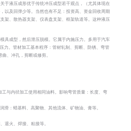
中关于液压成形优于传统冲压成型若干观点，（尤其体现在
件，以及回弹少等。当然也有不足：投资高、资金回收周期
机支架、散热器支架、仪表盘支架、框架轨道等。这种液压
外模具成型，然后泄压脱模。它属于内施压力。多用于汽车
内压力。管材加工基本程序：管材轧制、剪断、防锈、弯管
弯曲、冲孔，剪断或修剪。
加工与内径加工使用相同油料。影响弯管质量：长度、弯
具润滑：蜡基料、高聚物、其他流体、矿物油、膏等。
割、退火、焊接、粘接等。