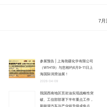
7
未
来
的
文
章：
参展预告 | 上海尧疆化学有限公司
（W1H19）与您相约6月9-11日上
海国际润滑油展！
2026-04-09
我国西南地区页岩油实现战略性突
破、工信部部署下半年重点工作，
新能源汽车与产业链升级成焦点、