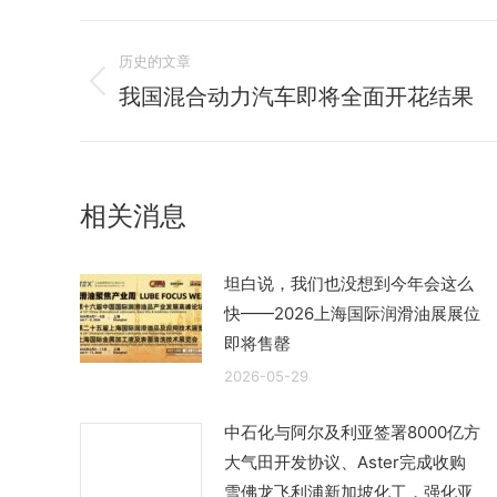
文
历史的文章
章
我国混合动力汽车即将全面开花结果
历
史
导
的
航
文
相关消息
章：
坦白说，我们也没想到今年会这么
快——2026上海国际润滑油展展位
即将售罄
2026-05-29
中石化与阿尔及利亚签署8000亿方
大气田开发协议、Aster完成收购
雪佛龙飞利浦新加坡化工，强化亚