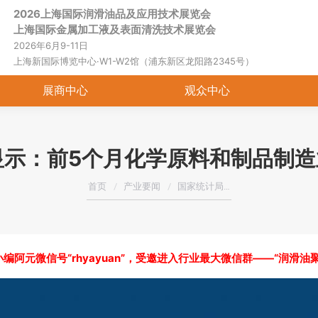
2026上海国际润滑油品及应用技术展览会
首页
关于展会
展商中心
观
上海国际金属加工液及表面清洗技术展览会
2026年6月9-11日
上海新国际博览中心·W1-W2馆（浦东新区龙阳路2345号）
展商中心
观众中心
示：前5个月化学原料和制品制造业
您在这里：
首页
产业要闻
国家统计局…
编阿元微信号“rhyayuan”，受邀进入行业最大微信群——“润滑油