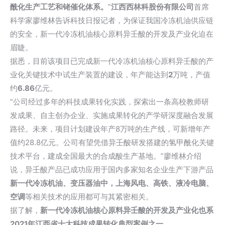
酰化生产工艺和铑催化体系。
”
江西西林科股份有限公司
首席
科学家廖维林告诉科技日报记者，为保证我国冷冻机油供应链
的安全，新一代冷冻机油核心原料异壬酸的开发及产业化迫在
眉睫。
据悉，目前该项目已完成新一代冷冻机油核心原料异壬酸的产
业化关键技术中试生产装置的建设，年产能达到
2
万吨，产值
约
6.86
亿元。
“公司经过多年的科技成果转化实践，探索出一条高校教师研
发成果、自主创办企业、实施成果转化的产学研深度融合发展
路径。未来，项目计划建设年产8万吨的生产线，可新增年产
值约28.8亿元。公司有望凭借异壬酸研发搭建的氢甲酰化关键
技术平台，建成全国最大的合成酸生产基地。”廖维林介绍
说，异壬酸产品已成功应用于国内多家知名企业生产下游产品
新一代冷冻机油、变压器油中，上海风电、高铁、液冷电脑、
空调
等相关技术的应用都可与其紧密相关。
据了解，
新一代冷冻机油核心原料异壬酸的开发及产业化也系
2021年江西省十大科技成果转化典型案例之一
。