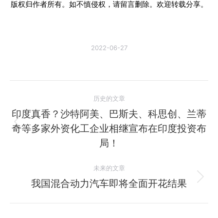
版权归作者所有。如不慎侵权，请留言删除。欢迎转载分享。
2022-06-27
文
历史的文章
章
印度真香？沙特阿美、巴斯夫、科思创、兰蒂
奇等多家外资化工企业相继宣布在印度投资布
历
导
史
局！
航
的
文
未来的文章
章：
我国混合动力汽车即将全面开花结果
未
来
的