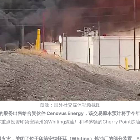
图源：国外社交媒体视频截图
%的股份出售给合资伙伴 Cenovus Energy，该交易原本预计将于
资印第安纳州的Whiting炼油厂和华盛顿的Cherry Point
因火灾，关闭了位于印第安纳怀廷（Whiting）炼油厂的部分装置。