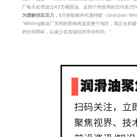
厂每天处理超过43万桶原油。这四个州使用的20%至2
为缓解供应压力，
8月密歇根州长惠特默（Gretchen W
“Whiting炼油厂关闭的影响将波及整个地区，我正
的任何障碍，以减少在加油站的等待时间。”