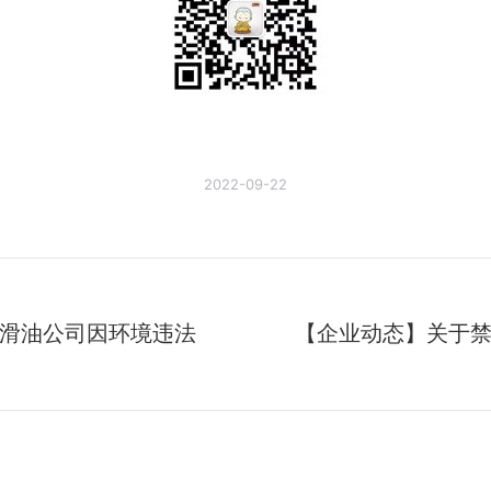
2022-09-22
滑油公司因环境违法
【企业动态】关于
未
来
的
文
章：