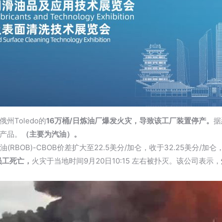
州Toledo的
16万桶/日炼油厂爆发火灾，导致该工厂装置停产。
据
产品。
（主要为汽油）。
BOB)-CBOB价差扩大至22.5美分/加仑，收于32.25美分/加仑
员工死亡，
火灾于当地时间9月20日10:15 左右被扑灭。该公司表示，