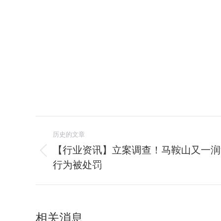
文
历史的文章
章
【行业资讯】立案调查！马鞍山又一润
历
行为被处罚
导
史
的
航
文
章：
相关消息