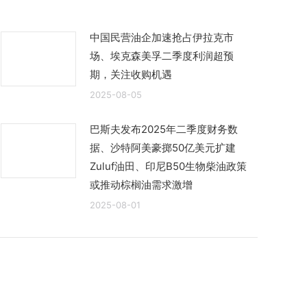
中国民营油企加速抢占伊拉克市
场、埃克森美孚二季度利润超预
期，关注收购机遇
2025-08-05
巴斯夫发布2025年二季度财务数
据、沙特阿美豪掷50亿美元扩建
Zuluf油田、印尼B50生物柴油政策
或推动棕榈油需求激增
2025-08-01