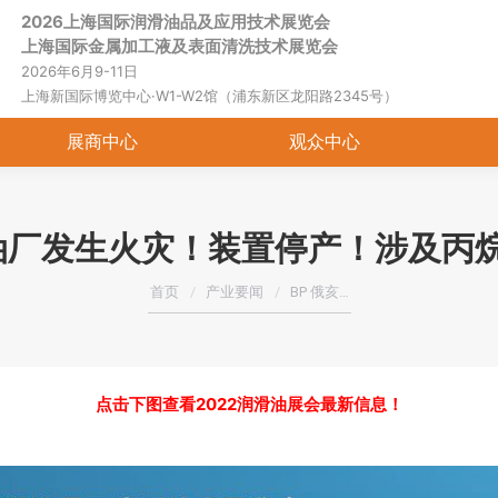
2026上海国际润滑油品及应用技术展览会
首页
关于展会
展商中心
观
上海国际金属加工液及表面清洗技术展览会
2026年6月9-11日
上海新国际博览中心·W1-W2馆（浦东新区龙阳路2345号）
展商中心
观众中心
炼油厂发生火灾！装置停产！涉及丙
您在这里：
首页
产业要闻
BP 俄亥…
点击下图查看2022润滑油展会最新信息！