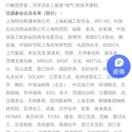
行解惑答疑，为学员呈上最接“地气”的技术课程。
往届参会企业名单（部分）
：
上海阿尔斯通有限公司、上海机械工程学会、WD-40、中国
石化润滑油有限公司上海研究院、福斯、奎克、好富顿、中国
表面工程协会防锈专业委员会、路博润、美国STLE协会、雅
富顿、中国科学院上海高等研究院、马思特化学、BOSCH、
上汽集团、米拉克龙.新美科、壳牌、天津泰伦特、嘉实多、
雪佛龙奥伦耐、ANGUS、BASF、出光、MOTUL、GS加德
士、昆山道普、晋江恒丰、德国舒美、北杉化学、鞍山海华、
礼夫化学、SOLVAY、江苏富兰克、杭州绿普化工、沙索化
学、陶氏、中海油销售（北京）、中石油兰州、特浦朗克、沈
阳瑞驰、常州海纳、SGS、禾大、范德比尔特、公耀国际、武
汉俄美达、凡特鲁斯、联鸿新材料、上海宝钢、鞍钢集团钢铁
研究院、宏泽化工、诺泰、汎宇化学、安美、珠海美合、
NYNAS、南京科润、PCAS、微谱、浙江实美、思敏、勝日化
工、百達精密、意特麦琪、致德化学、浙江天宝利、浙江安