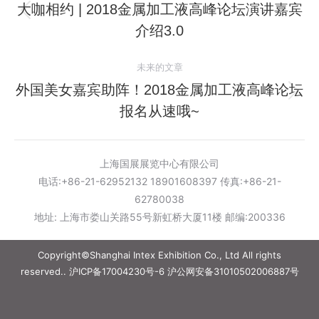
章
大咖相约 | 2018金属加工液高峰论坛演讲嘉宾
历
介绍3.0
导
史
的
航
未来的文章
文
外国美女嘉宾助阵！2018金属加工液高峰论坛
章：
未
报名从速哦~
来
的
文
上海国展展览中心有限公司
章：
电话:+86-21-62952132 18901608397 传真:+86-21-
62780038
地址: 上海市娄山关路55号新虹桥大厦11楼 邮编:200336
Copyright©Shanghai Intex Exhibition Co., Ltd All rights
reserved..
沪ICP备17004230号-6
沪公网安备31010502006887号