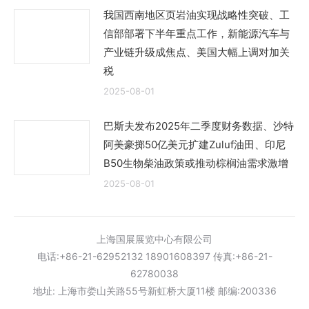
我国西南地区页岩油实现战略性突破、工
信部部署下半年重点工作，新能源汽车与
产业链升级成焦点、美国大幅上调对加关
税
2025-08-01
巴斯夫发布2025年二季度财务数据、沙特
阿美豪掷50亿美元扩建Zuluf油田、印尼
B50生物柴油政策或推动棕榈油需求激增
2025-08-01
上海国展展览中心有限公司
电话:+86-21-62952132 18901608397 传真:+86-21-
62780038
地址: 上海市娄山关路55号新虹桥大厦11楼 邮编:200336