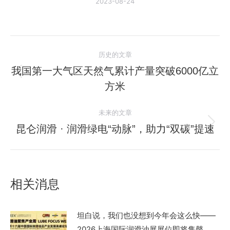
2023-08-24
文
历史的文章
章
我国第一大气区天然气累计产量突破6000亿立
历
方米
导
史
的
航
未来的文章
文
昆仑润滑 · 润滑绿电“动脉”，助力“双碳”提速
未
章：
来
的
文
相关消息
章：
坦白说，我们也没想到今年会这么快——
2026上海国际润滑油展展位即将售罄