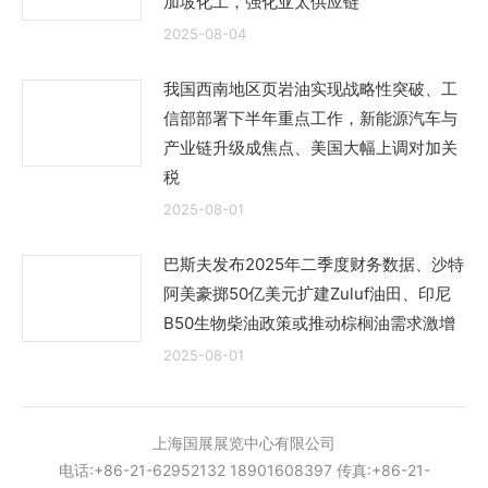
加坡化工，强化亚太供应链
2025-08-04
我国西南地区页岩油实现战略性突破、工
信部部署下半年重点工作，新能源汽车与
产业链升级成焦点、美国大幅上调对加关
税
2025-08-01
巴斯夫发布2025年二季度财务数据、沙特
阿美豪掷50亿美元扩建Zuluf油田、印尼
B50生物柴油政策或推动棕榈油需求激增
2025-08-01
上海国展展览中心有限公司
电话:+86-21-62952132 18901608397 传真:+86-21-