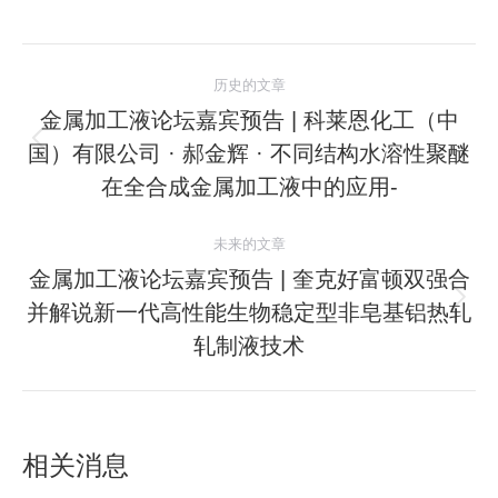
文
历史的文章
章
金属加工液论坛嘉宾预告 | 科莱恩化工（中
国）有限公司 · 郝金辉 · 不同结构水溶性聚醚
历
导
史
在全合成金属加工液中的应用-
航
的
文
未来的文章
章：
金属加工液论坛嘉宾预告 | 奎克好富顿双强合
并解说新一代高性能生物稳定型非皂基铝热轧
未
来
轧制液技术
的
文
章：
相关消息