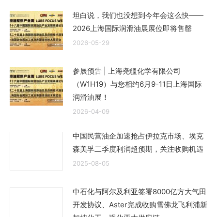
坦白说，我们也没想到今年会这么快——
2026上海国际润滑油展展位即将售罄
2026-05-29
参展预告 | 上海尧疆化学有限公司
（W1H19）与您相约6月9-11日上海国际
润滑油展！
2026-04-09
中国民营油企加速抢占伊拉克市场、埃克
森美孚二季度利润超预期，关注收购机遇
2025-08-05
中石化与阿尔及利亚签署8000亿方大气田
开发协议、Aster完成收购雪佛龙飞利浦新