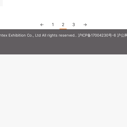
←
1
2
3
→
ex Exhibition Co., Ltd All rights reserved..
沪ICP备17004230号-6
沪公网安