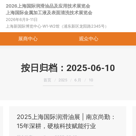
2026上海国际润滑油品及应用技术展览会
首页
关于展会
展商中心
观
上海国际金属加工液及表面清洗技术展览会
2026年6月9-11日
上海新国际博览中心·W1-W2馆（浦东新区龙阳路2345号）
展商中心
观众中心
按日归档：
2025-06-10
您在这里：
首页
2025
6 月
10
2025上海国际润滑油展 | 南京尚勤：
15年深耕，硬核科技赋能行业