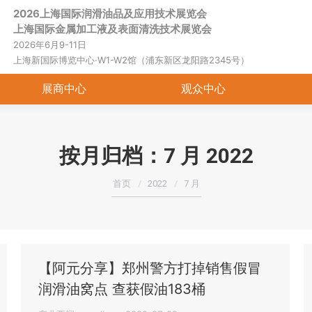
2026上海国际润滑油品及应用技术展览会
首页
关于展会
展商中心
观
上海国际金属加工液及表面清洗技术展览会
2026年6月9-11日
上海新国际博览中心·W1-W2馆（浦东新区龙阳路2345号）
展商中心
观众中心
按月归档：
7 月 2022
您在这里：
首页
2022
7 月
【阿元分享】郑州警方打掉销售假冒
润滑油窝点 查获假油183桶