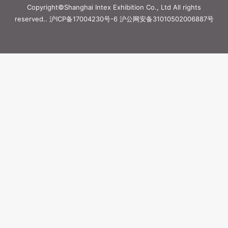
Copyright©Shanghai Intex Exhibition Co., Ltd All rights
reserved..
沪ICP备17004230号-6
沪公网安备31010502006887号