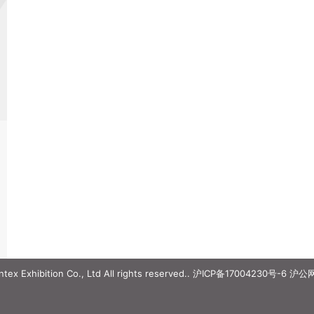
ex Exhibition Co., Ltd All rights reserved..
沪ICP备17004230号-6
沪公网安