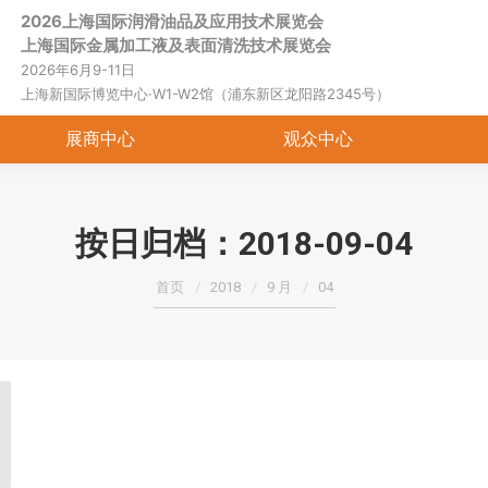
2026上海国际润滑油品及应用技术展览会
首页
关于展会
展商中心
观
上海国际金属加工液及表面清洗技术展览会
2026年6月9-11日
上海新国际博览中心·W1-W2馆（浦东新区龙阳路2345号）
展商中心
观众中心
按日归档：
2018-09-04
您在这里：
首页
2018
9 月
04