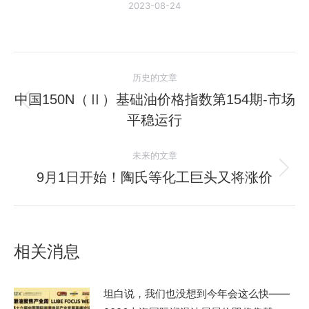
2023-08-24
文
历史的文章
章
中国150N（Ⅱ）基础油价格指数第154期-市场
历
平稳运行
导
史
的
航
未来的文章
文
9月1日开始！陶氏等化工巨头又将涨价
未
章：
来
的
文
相关消息
章：
坦白说，我们也没想到今年会这么快——