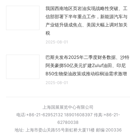
我国西南地区页岩油实现战略性突破、工
信部部署下半年重点工作，新能源汽车与
产业链升级成焦点、美国大幅上调对加关
税
2025-08-01
巴斯夫发布2025年二季度财务数据、沙特
阿美豪掷50亿美元扩建Zuluf油田、印尼
B50生物柴油政策或推动棕榈油需求激增
2025-08-01
上海国展展览中心有限公司
电话:+86-21-62952132 18901608397 传真:+86-21-
62780038
地址: 上海市娄山关路55号新虹桥大厦11楼 邮编:200336