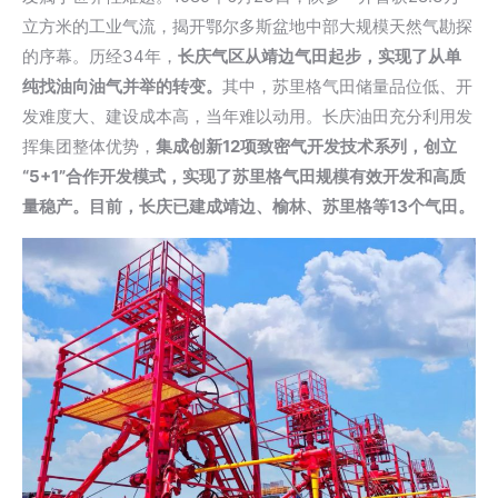
立方米的工业气流，揭开鄂尔多斯盆地中部大规模天然气勘探
的序幕。历经34年，
长庆气区从靖边气田起步，实现了从单
纯找油向油气并举的转变。
其中，苏里格气田储量品位低、开
发难度大、建设成本高，当年难以动用。长庆油田充分利用发
挥集团整体优势，
集成创新12项致密气开发技术系列，创立
“5+1”合作开发模式，实现了苏里格气田规模有效开发和高质
量稳产。目前，长庆已建成靖边、榆林、苏里格等13个气田。