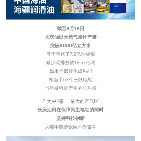
截至8月18日
长庆油田天然气累计产量
突破6000亿立方米
等于替代了7.2亿吨标煤
减少碳排放物16.57亿吨
如果全部转化成热能
相当于53个三峡电站
当年发电量产生的总热量
作为中国陆上最大的产气区
长庆油田在保障民生福祉的同时
坚持科技创新
为端牢能源饭碗不断奋斗