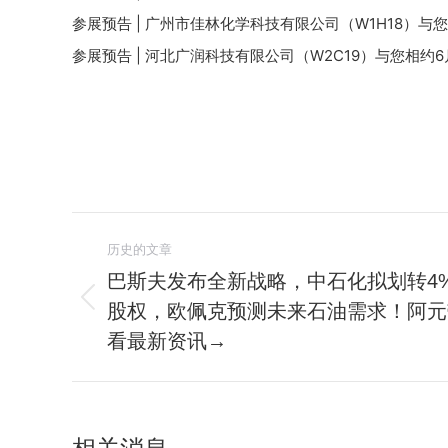
参展预告 | 广州市佳林化学科技有限公司（W1H18）与
参展预告 | 河北广润科技有限公司（W2C19）与您相约6
文
历史的文章
章
巴斯夫发布全新战略，中石化拟划转4
股权，欧佩克预测未来石油需求！阿元
历
导
史
看最新资讯→
航
的
文
章：