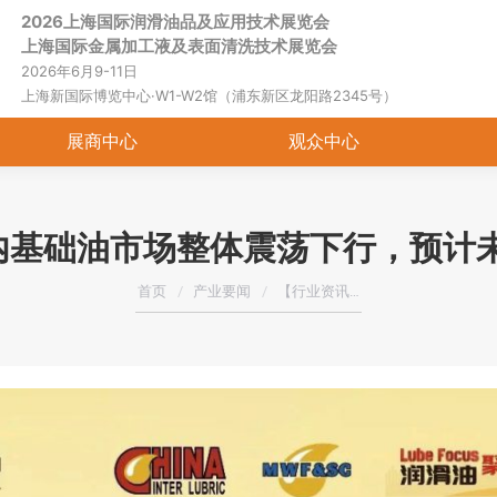
2026上海国际润滑油品及应用技术展览会
首页
关于展会
展商中心
观
上海国际金属加工液及表面清洗技术展览会
2026年6月9-11日
上海新国际博览中心·W1-W2馆（浦东新区龙阳路2345号）
展商中心
观众中心
内基础油市场整体震荡下行，预计
您在这里：
首页
产业要闻
【行业资讯…