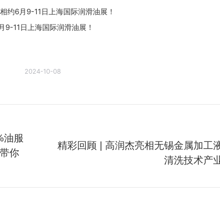
您相约6月9-11日上海国际润滑油展！
月9-11日上海国际润滑油展！
2024-10-08
%油服
精彩回顾 | 高润杰亮相无锡金属加工
带你
未
清洗技术产
来
的
文
章：