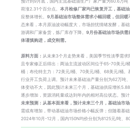
预计到9月底，国内主流基础油生产厂家产量为60.6万吨，
荷涨2.31个百分点。
本月检修厂家均已恢复开工，基础油
应整体增长。
9月基础油市场整体需求小幅回暖，但回暖不达
态来看，本月原油波动幅度大，市场担忧情绪发酵，基础
游调和厂家备货，炼厂库存下降。
9月份基础油市场供需
体谨慎购进，成交刚需。
原料方面：
从未来3个月走势来看，美国季节性淡季需求
且专家修正后得出：两油主流波动区间位于65-70美元/桶之
桶；布伦特主力：72美元/桶、70美元/桶、68美元/桶
行业开工负荷上调。预计未来基础油产量分别为62万吨、
体变动不大，因此预计未来三个月，基础油供应增长5.88
逐步增加，资源消耗量或达到年内的相对高位状态。预计未来
未来预测：
从基本面来看，预计未来三个月，基础油市场
需或有增加，带动基础油市场价格小幅反弹；但随着基础油
2024年10月-12月，国内150N均价分别为8125元/吨、8