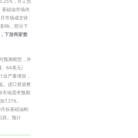
.25%，开工负
吨，基础油市场供
当月市场成交状
期影响，部分下
态，下游商家整
与预测模型，并
、64美元/
行业产量增加，
偏低。进口资源整
月份市场需求预期
7.21%。
0月份基础油刚
后跌。预计