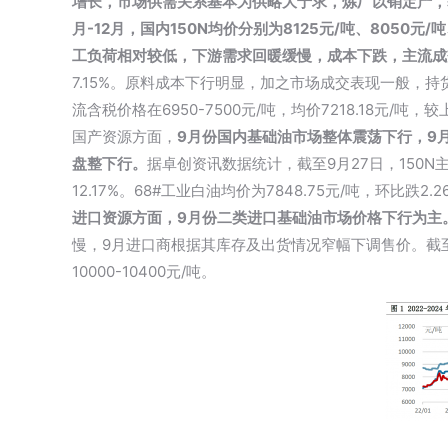
增长，市场供需关系基本为供略大于求，炼厂以销定产，基
月-12月，国内150N均价分别为8125元/吨、8050元/吨
工负荷相对较低，下游需求回暖缓慢，成本下跌，主流成
7.15%。原料成本下行明显，加之市场成交表现一般，
流含税价格在6950-7500元/吨，均价7218.18元/吨，较
国产资源方面，
9月份国内基础油市场整体震荡下行，9
盘整下行。
据卓创资讯数据统计，截至9月27日，150N主流
12.17%。68#
工业白油
均价为7848.75元/吨，环比跌2.2
进口资源方面，9月份二类进口基础油市场价格下行为主
慢，9月进口商根据其库存及出货情况窄幅下调售价。截至9月
10000-10400元/吨。