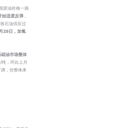
期原油价格一路
开始适度反弹
，
导致石油供应过
月29日，加氢
基础油市场整体
元/吨，环比上月
下调，但整体来