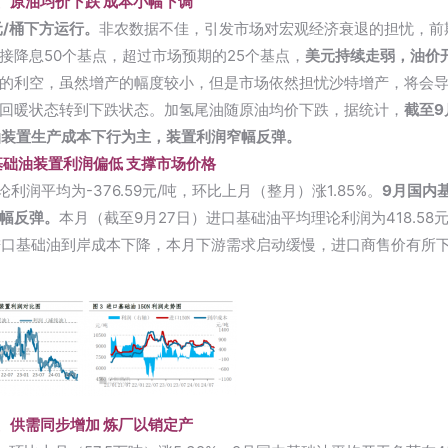
、原油均价下跌 成本小幅下调
/桶下方运行。
非农数据不佳，引发市场对宏观经济衰退的担忧，前
接降息50个基点，超过市场预期的25个基点，
美元持续走弱，油价
的利空，虽然增产的幅度较小，但是市场依然担忧沙特增产，将会
回暖状态转到下跌状态。加氢尾油随原油均价下跌，据统计，
截至9
础油装置生产成本下行为主，装置利润窄幅反弹。
基础油装置利润偏低 支撑市场价格
润平均为-376.59元/吨，环比上月（整月）涨1.85%。
9月国内
幅反弹。
本月（截至9月27日）进口基础油平均理论利润为418.58
类进口基础油到岸成本下降，本月下游需求启动缓慢，进口商售价有所
、供需同步增加 炼厂以销定产