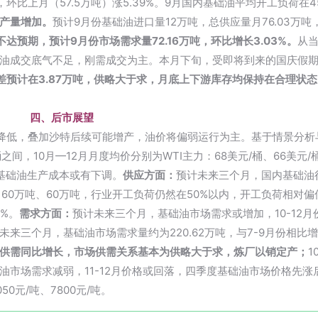
环比上月（57.5万吨）涨5.39%。9月国内基础油平均开工负荷在45
产量增加。
预计9月份基础油进口量12万吨，总供应量月76.03万
预期，预计9月份市场需求量72.16万吨，环比增长3.03%。
从
油成交底气不足，刚需成交为主。本月下旬，受即将到来的国庆假
差预计在3.87万吨，供略大于求，月底上下游库存均保持在合理状
四、后市展望
降低，叠加沙特后续可能增产，油价将偏弱运行为主。基于情景分析
间，10月—12月月度均价分别为WTI主力：68美元/桶、66美元/桶
。基础油生产成本或有下调。
供应方面：
预计未来三个月，国内基础油
60万吨、60万吨，行业开工负荷仍然在50%以内，开工负荷相对
%。
需求方面：
预计未来三个月，基础油市场需求或增加，10-12
三个月，基础油市场需求量约为220.62万吨，与7-9月份相比增加
供需同比增长，市场供需关系基本为供略大于求，炼厂以销定产；
1
市场需求减弱，11-12月价格或回落，四季度基础油市场价格先涨
050元/吨、7800元/吨。