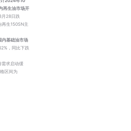
024年10
内再生油市场开
8月28日跌
再生150SN主
国内基础油市场
.62%，同比下跌
游需求启动缓
价格区间为