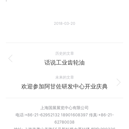
'
2018-03-20
文
历史的文章
章
话说工业齿轮油
历
史
导
未来的文章
的
航
文
欢迎参加阿甘佐研发中心开业庆典
未
章：
来
的
上海国展展览中心有限公司
文
电话:+86-21-62952132 18901608397 传真:+86-21-
章：
62780038