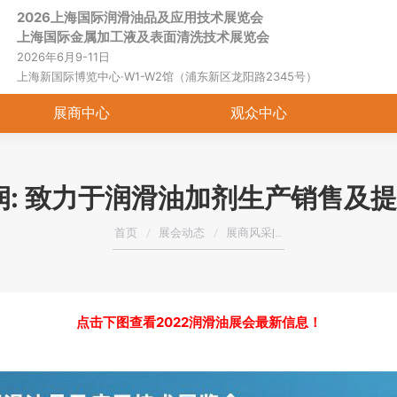
2026上海国际润滑油品及应用技术展览会
首页
关于展会
展商中心
观
上海国际金属加工液及表面清洗技术展览会
2026年6月9-11日
上海新国际博览中心·W1-W2馆（浦东新区龙阳路2345号）
展商中心
观众中心
润: 致力于润滑油加剂生产销售及
您在这里：
首页
展会动态
展商风采|…
点击下图查看2022润滑油展会最新信息！