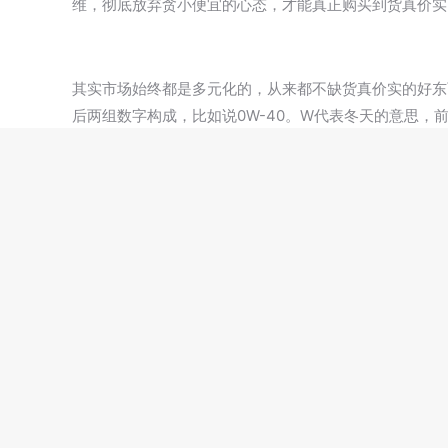
维，彻底放弃贪小便宜的心态，才能真正购买到货真价实
其实市场始终都是多元化的，从来都不缺货真价实的好东
后两组数字构成，比如说0W-40。W代表冬天的意思，前
机油的粘度越低。机油粘度越低，油膜越薄，所以油耗通
文
历史的文章
章
三类基础油下半年趋势预测
历
史
导
的