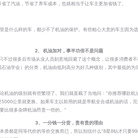
节省了汽油，节省了养车成本，也就相当于让车主更加省钱了。
管是什么样的车，都少不了机油的保护。有些粗心大意的车主因为
2、 机油加对，
事半功倍不是问题
，只不过很多后市场从业人员刻意地回避了这个概念，让很多消费者
stitute：美国石油学会）的分类，机油由低到高分为好几种级别，其中最低
论机油的级别就有些繁琐了。我们就直截了当地问：“你推荐哪款机油
5000公里就更换。如果车主以前用的就是帝航全合成机油的话，完全
要比很多杂牌机油昂贵一些的。”
3、
一分钱一分货，
贵有贵的理由
质都是同等代价的等价交换而已，所以别信什么“8星8钻才只要99