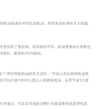
选错机油或者长时间忘加机油，使得发动机寿命大大缩减，
不经意间花了冤枉钱。其实级别不同，机油更换的公里数也
的为SE级别，最高的为SN级别。
？”用过帝航机油的车主说到：“市场上高品质的机油很
可以行驶10000公里以上再更换机油，从而节省2次更
8”的鬼话。汽车后市场的消费行为最需要的就是理性思