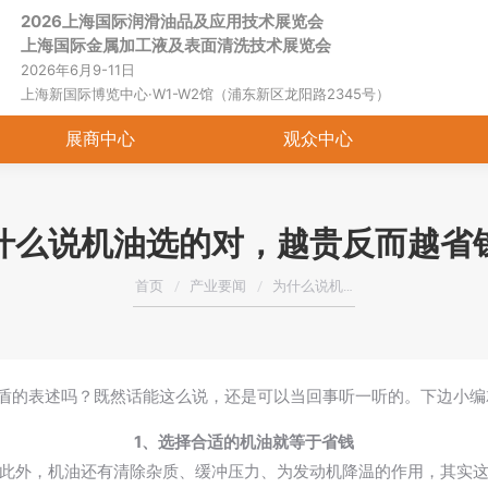
2026上海国际润滑油品及应用技术展览会
上海国际金属加工液及表面清洗技术展览会
2026年6月9-11日
上海新国际博览中心·W1-W2馆（浦东新区龙阳路2345号）
展商中心
观众中心
什么说机油选的对，越贵反而越省
您在这里：
首页
产业要闻
为什么说机…
矛盾的表述吗？既然话能这么说，还是可以当回事听一听的。下边小编
1、选择合适的机油就等于省钱
此外，机油还有清除杂质、缓冲压力、为发动机降温的作用，其实这