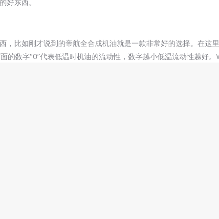
的好东西。
西，比如刚才说到的帝航全合成机油就是一款非常好的选择。在这
面的数字“0”代表低温时机油的流动性，数字越小低温流动性越好。W
常越低，但粘度过低也会加大发动机的磨损。
2018-07-13
6
未
来
的
上海国展展览中心有限公司