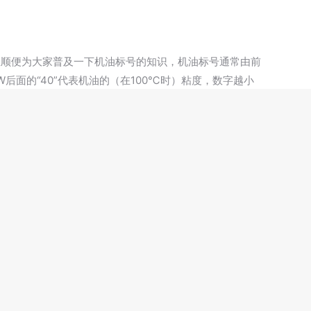
里顺便为大家普及一下机油标号的知识，机油标号通常由前
后面的“40”代表机油的（在100℃时）粘度，数字越小
未来的文章
月基础油下游需求提升缓慢 后市何去何从