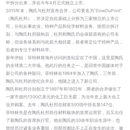
中拆分出来，并在今年4月正式独立上市。
2015年末，陶氏与杜邦宣布合并，公司更名为“DowDuPont”
（陶氏杜邦），并决定在此基础上分拆为三家独立的上市公
司，分别从事农业、特种产品和化学材料业务。按照分拆计
划，与陶氏杜邦脱钩后，杜邦和陶氏仍会保留原有的公司名
称，但业务体系则与此前大相径庭，前者将定位于特种产品，
后者则专注于材料科学。
新年伊始，菲特林将海外访问的首站定在了中国，这里是陶氏
的全球第二大市场。他此行的任务之一，是回答中国媒体对于
新公司的各种疑问。菲特林在1984年加入了陶氏，三年前，
陶氏与杜邦的世纪合并后，他随之进入了新公司。
陶氏和杜邦分别创立于1897年和1802年，两者的合并催生了
一家市值约1300亿美元的化工巨无霸，为当年史上最大化工
业并购案。去年，陶氏杜邦在财富500强中排名第147位。
菲特林先是在陶氏杜邦担任材料板块的首席运营官，后又出任
了新陶氏的首席执行官。他在陶氏的30余年职业生涯中，也
曾经历过诸多业务重组，但那些都比不上正在发生的这次。被