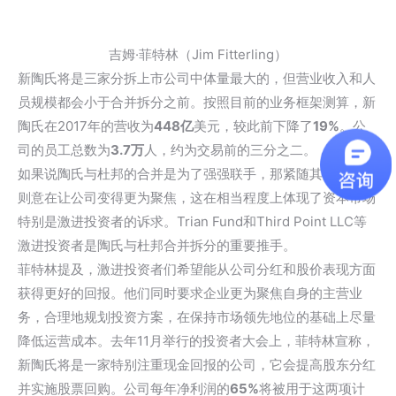
吉姆·菲特林（Jim Fitterling）
新陶氏将是三家分拆上市公司中体量最大的，但营业收入和人
员规模都会小于合并拆分之前。按照目前的业务框架测算，新
陶氏在2017年的营收为
448亿
美元，较此前下降了
19%
。公
司的员工总数为
3.7万
人，约为交易前的三分之二。
如果说陶氏与杜邦的合并是为了强强联手，那紧随其后的分拆
则意在让公司变得更为聚焦，这在相当程度上体现了资本市场
特别是激进投资者的诉求。Trian Fund和Third Point LLC等
激进投资者是陶氏与杜邦合并拆分的重要推手。
菲特林提及，激进投资者们希望能从公司分红和股价表现方面
获得更好的回报。他们同时要求企业更为聚焦自身的主营业
务，合理地规划投资方案，在保持市场领先地位的基础上尽量
降低运营成本。去年11月举行的投资者大会上，菲特林宣称，
新陶氏将是一家特别注重现金回报的公司，它会提高股东分红
并实施股票回购。公司每年净利润的
65%
将被用于这两项计