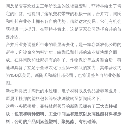
问及是否喜欢过去三年所发生的这场巨变时，菲特林给出了肯
定的回答。他提到了这项交易带来的积极一面，合并前，陶氏
和杜邦在业务上拥有各自的优势，借助这次交易，它们有机会
获得进一步提升。在菲特林看来，这是两家公司选择合并的首
要原因。
合并后业务调整所带来的最显著变化，是一家崭新农化公司的
诞生，它被命名为科迪华，由陶氏和杜邦的农业板块组合而
成。在将陶氏和杜邦拥有的种子、作物保护等业务整合后，科
迪华具备了立足于全球农化行业第一梯队的实力，其年营收约
为
150亿
美元。新陶氏和新杜邦公司，也将调整各自的业务版
图。
新杜邦将接手陶氏的水处理、电子材料以及食品营养等业务，
原属于杜邦的塑料包装等板块则被转至新陶氏名下。
这番业务腾挪后，菲特林所领导的新陶氏拥有了
三大支柱板
块
：
包装和特种塑料、工业中间品和建筑以及高性能材料和涂
料，公司的产品则涵盖塑料、聚氨酯、有机硅等。