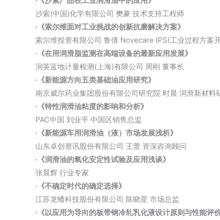
·《沙索产品在工业润滑油中的应用》
沙索(中国)化学有限公司 樊豪 技术支持工程师
·《索尔维面对工业挑战的创新抗磨解决方案》
索尔维投资有限公司 鲁倩 Novecare IPS(工业过程方
·《在用润滑脂监测在高端设备的最新应用发展》
润英蓝地计量检测(上海)有限公司 周刚 董事长
·《新能源方向五类基础油应用研究》
南京威尔药业集团股份有限公司研究院 时晨 润滑新材料
·《特性润滑油粘度的影响和分析》
PAC中国 刘业平 中国区销售总监
·《新能源车用润滑油（液）市场发展浅析》
山东卓创资讯股份有限公司 王蕾 资深咨询顾问
·《润滑油的氧化安定性试验及应用浅谈》
张晨辉 行业专家
·《不确定时代的确定选择》
江苏龙蟠科技股份有限公司 陈晓星 市场总监
·《以应用为导向的板带钢冷轧乳化液设计原则与性能评