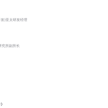
案开发)亚太研发经理
研究所副所长
价》