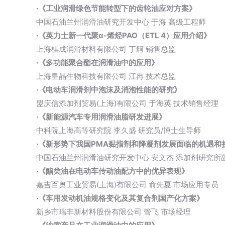
·《工业润滑绿色节能转型下的齿轮油应对方案》
中国石油兰州润滑油研究开发中心 于海 高级工程师
·《英力士新一代聚α-烯烃PAO（ETL 4）应用介绍》
上海棋成润滑材料有限公司 丁舸 销售总监
·《多功能聚合酯在润滑油中的应用》
上海皇晶生物科技有限公司 江冉 技术总监
·《电动车润滑剂中泡沫及消泡性能的研究》
盟庆信添加剂贸易(上海)有限公司 于海英 技术销售经理
·《新能源汽车专用润滑油脂研发进展》
中科院上海高等研究院 李久盛 研究员/博士生导师
·《新形势下我国PMA黏指剂和降凝剂发展面临的机遇和
中国石油兰州润滑油研究开发中心 安文杰 添加剂研究所
·《酯类油在电动车传动油配方中的优异表现》
嘉吉百奥工业贸易(上海)有限公司 俞先夏 市场应用专员
·《车用发动机油规格变化及其复合剂国产化方案》
新乡市瑞丰新材料股份有限公司 管飞 市场经理