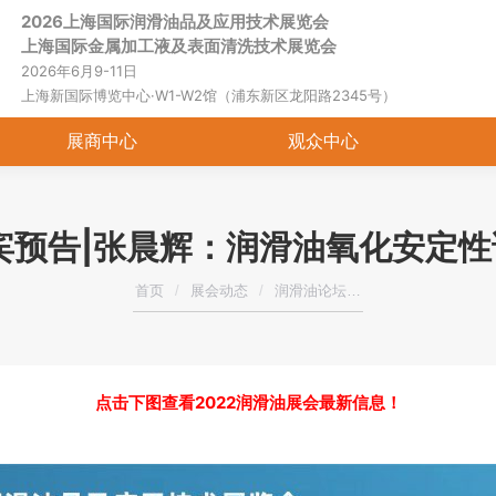
2026上海国际润滑油品及应用技术展览会
首页
关于展会
展商中心
观
上海国际金属加工液及表面清洗技术展览会
2026年6月9-11日
上海新国际博览中心·W1-W2馆（浦东新区龙阳路2345号）
展商中心
观众中心
宾预告|张晨辉：润滑油氧化安定
您在这里：
首页
展会动态
润滑油论坛…
点击下图查看2022润滑油展会最新信息！