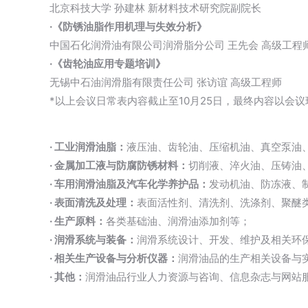
北京科技大学 孙建林 新材料技术研究院副院长
·《防锈油脂作用机理与失效分析》
中国石化润滑油有限公司润滑脂分公司 王先会 高级工程
·《齿轮油应用专题培训》
无锡中石油润滑脂有限责任公司 张访谊 高级工程师
*以上会议日常表内容截止至10月25日，最终内容以会
· 工业润滑油脂：
液压油、齿轮油、压缩机油、真空泵油
· 金属加工液与防腐防锈材料：
切削液、淬火油、压铸油
· 车用润滑油脂及汽车化学养护品：
发动机油、防冻液、
· 表面清洗及处理：
表面活性剂、清洗剂、洗涤剂、聚醚
· 生产原料：
各类基础油、润滑油添加剂等；
· 润滑系统与装备：
润滑系统设计、开发、维护及相关环
· 相关生产设备与分析仪器：
润滑油品的生产相关设备与
· 其他：
润滑油品行业人力资源与咨询、信息杂志与网站