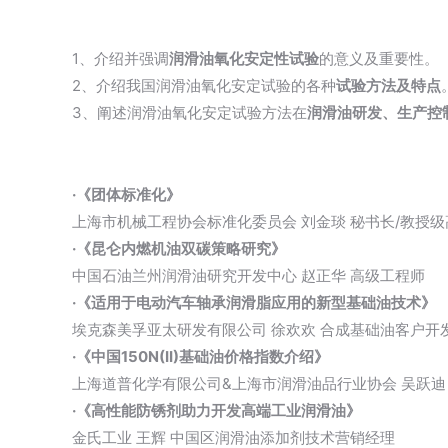
1、介绍并强调
润滑油氧化安定性试验
的意义及重要性。
2、介绍我国润滑油氧化安定试验的各种
试验方法及特点
3、阐述润滑油氧化安定试验方法在
润滑油研发、生产控
·《团体标准化》
上海市机械工程协会标准化委员会 刘金琰 秘书长/教授
·《昆仑内燃机油双碳策略研究》
中国石油兰州润滑油研究开发中心 赵正华 高级工程师
·《适用于电动汽车轴承润滑脂应用的新型基础油技术》
埃克森美孚亚太研发有限公司 徐欢欢 合成基础油客户开
·《中国150N(II)基础油价格指数介绍》
上海道普化学有限公司&上海市润滑油品行业协会 吴跃迪
·《高性能防锈剂助力开发高端工业润滑油》
金氏工业 王辉 中国区润滑油添加剂技术营销经理