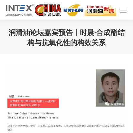
润滑油论坛嘉宾预告丨时晨·合成酯结
构与抗氧化性的构效关系
您在这里：