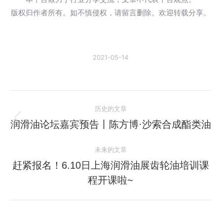
版权归作者所有。如不慎侵权，请留言删除。欢迎转载分享。
2021-05-14
文
历史的文章
章
润滑油论坛嘉宾预告丨陈方博·沙索合成酯类油
历
史
导
未来的文章
的
航
文
赶紧报名！6.10日上海润滑油展齿轮油培训课
未
章：
程开课啦~
来
的
文