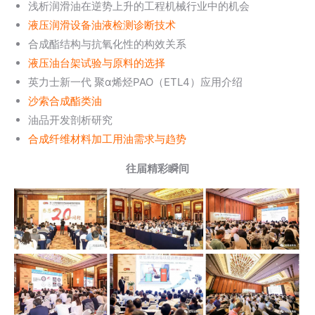
浅析润滑油在逆势上升的工程机械行业中的机会
液压润滑设备油液检测诊断技术
合成酯结构与抗氧化性的构效关系
液压油台架试验与原料的选择
英力士新一代 聚α烯烃PAO（ETL4）应用介绍
沙索合成酯类油
油品开发剖析研究
合成纤维材料加工用油需求与趋势
往届精彩瞬间