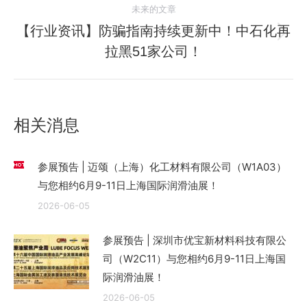
航
未来的文章
文
【行业资讯】防骗指南持续更新中！中石化再
章：
未
拉黑51家公司！
来
的
文
章：
相关消息
参展预告 | 迈颂（上海）化工材料有限公司（W1A03）
与您相约6月9-11日上海国际润滑油展！
2026-06-05
参展预告 | 深圳市优宝新材料科技有限公
司（W2C11）与您相约6月9-11日上海国
际润滑油展！
2026-06-05