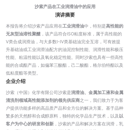
沙索产品在工业润滑油中的应用
演讲摘要
本报告将介绍沙索产品应用在
工业润滑油
中，特别是
高性能的
无灰型油溶性聚醚
，该产品符合ISO粘度标准，属于高性能的
V类合成润滑油，与大多数I-IV类基础油完全互溶，可有效提
升基础油或工业润滑油配方的油泥控制性能、润滑性能和极压
性能、粘温性能以及氧化稳定性能。同时沙索也具有一些高性
能的合成酯产品，如偏苯三酸酯，己二酸酯，格尔伯特酯以及
低粘度酯等类型。
企业介绍
沙索（中国）化学有限公司沙索是
润滑油、金属加工液和金属
清洗剂领域高性能添加剂的领先供应商
之一，我们致力于为客
户提供功能多样的高品质产品和全方位的解决方案。基于品种
繁多的天然醇和合成醇原料，独特的化学品生产技术，以及
以
客户为中心的研发和创新
，沙索的产品和解决方案在润滑，乳