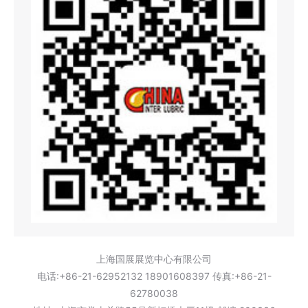
上海国展展览中心有限公司
电话:+86-21-62952132 18901608397 传真:+86-21-
62780038