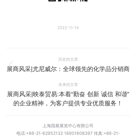
2022-11-14
文
历史的文章
章
展商风采|尤尼威尔：全球领先的化学品分销商
历
史
导
未来的文章
的
航
文
展商风采|映泰贸易:本着“勤奋 创新 诚信 和谐”
未
章：
的企业精神，为客户提供专业优质服务！
来
的
文
上海国展展览中心有限公司
章：
电话:+86-21-62952132 18901608397 传真:+86-21-