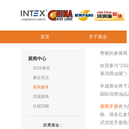
首页
关于展会
尊敬的参展商
展商中心
欢迎参与“20
2026展会
展润滑油展”
展会亮点
本届展会将于2
展商服务
国际润滑油品
历届展商
展商手册
将为
往届回顾
格。请各位参
式浏览手册电
距离展会：