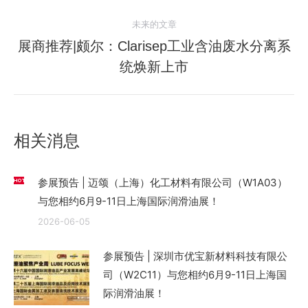
史
导
未来的文章
的
航
文
展商推荐|颇尔：Clarisep工业含油废水分离系
未
章：
统焕新上市
来
的
文
章：
相关消息
参展预告 | 迈颂（上海）化工材料有限公司（W1A03）
与您相约6月9-11日上海国际润滑油展！
2026-06-05
参展预告 | 深圳市优宝新材料科技有限公
司（W2C11）与您相约6月9-11日上海国
际润滑油展！