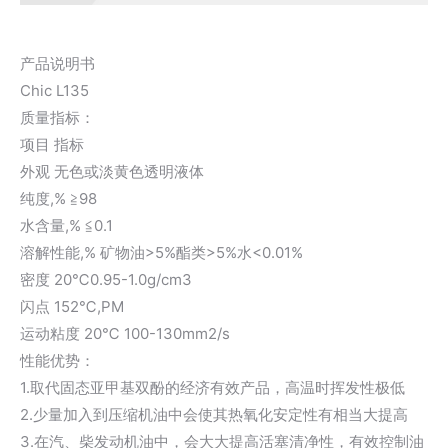
产品说明书
Chic L135
质量指标：
项目 指标
外观 无色或淡黄色透明液体
纯度,% ≧98
水含量,% ≦0.1
溶解性能,% 矿物油>5%酯类>5%水<0.01%
密度 20℃0.95-1.0g/cm3
闪点 152℃,PM
运动粘度 20℃ 100-130mm2/s
性能优势：
1.取代固态亚甲基双酚的经济有效产品，高温时挥发性极低
2.少量加入到压缩机油中会使其热氧化安定性有相当大提高
3.在汽、柴发动机油中，会大大提高活塞清净性，有效控制油