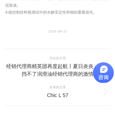
泥形成。
4.能控制饮料瓶测试中的水解安定性和铜的重量损失。
2019-06-21
文
历史的文章
章
经销代理商精英团再度起航丨夏日炎炎，也阻
历
挡不了润滑油经销代理商的激情
导
史
的
航
未来的文章
文
Chic L 57
未
章：
来
的