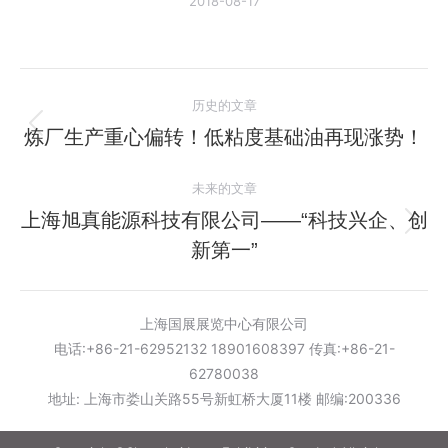
2018-08-17
文
历史的文章
章
炼厂生产重心偏转！低粘度基础油再现涨势！
历
史
导
未来的文章
的
航
文
上海旭真能源科技有限公司——“科技兴企、创
未
章：
新第一”
来
的
文
上海国展展览中心有限公司
章：
电话:+86-21-62952132 18901608397 传真:+86-21-
62780038
地址: 上海市娄山关路55号新虹桥大厦11楼 邮编:200336