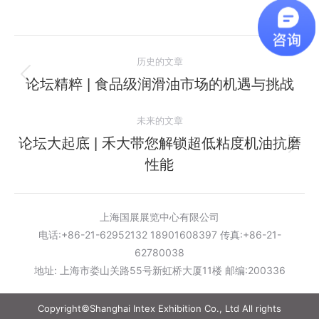
文
历史的文章
章
论坛精粹 | 食品级润滑油市场的机遇与挑战
历
史
导
未来的文章
的
航
文
论坛大起底 | 禾大带您解锁超低粘度机油抗磨
未
章：
性能
来
的
文
上海国展展览中心有限公司
章：
电话:+86-21-62952132 18901608397 传真:+86-21-
62780038
地址: 上海市娄山关路55号新虹桥大厦11楼 邮编:200336
Copyright©Shanghai Intex Exhibition Co., Ltd All rights