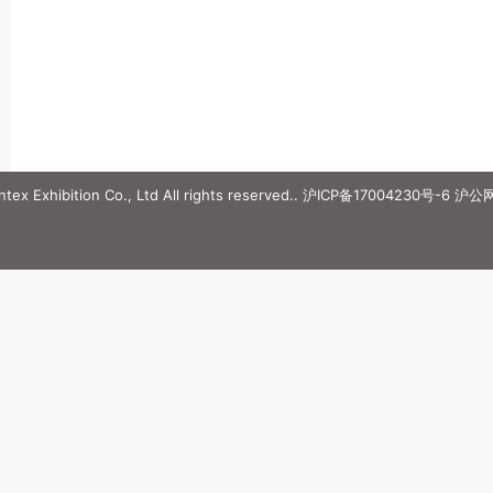
ex Exhibition Co., Ltd All rights reserved..
沪ICP备17004230号-6
沪公网安