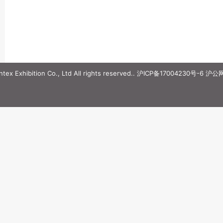
ex Exhibition Co., Ltd All rights reserved..
沪ICP备17004230号-6
沪公网安