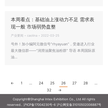
本周看点：基础油上涨动力不足 需求表
现一般 市场弱势盘整
产业要闻
caolina
2022-03-25
号外！加小编阿元微信号“rhyayuan”，受邀进入行业
最大微信群——“润滑油聚焦油粉群” 导语 本周国际原
油…
←
1
…
24
25
26
27
28
…
32
→
Copyright©Shanghai Intex Exhibition Co., Ltd All rights
reserved..
沪ICP备17004230号-6
沪公网安备31010502006887号