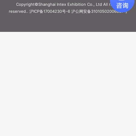
Copyright©Shanghai Intex Exhibition Co., Ltd All rights
reserved..
沪ICP备17004230号-6
沪公网安备31010502006887号