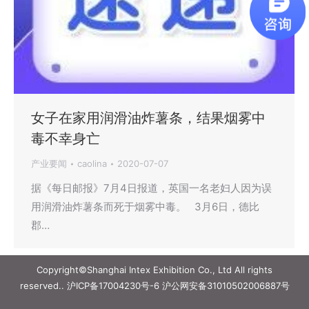
女子在家用润滑油炸薯条，结果烟雾中
毒不幸身亡
产业要闻
caolina
2020-07-07
据《每日邮报》7月4日报道，英国一名老妇人因为误
用润滑油炸薯条而死于烟雾中毒。 3月6日，德比
郡…
Copyright©Shanghai Intex Exhibition Co., Ltd All rights
reserved..
沪ICP备17004230号-6
沪公网安备31010502006887号