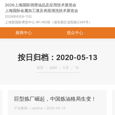
2026上海国际润滑油品及应用技术展览会
首页
关于展会
展商中心
观
上海国际金属加工液及表面清洗技术展览会
2026年6月9-11日
上海新国际博览中心·W1-W2馆（浦东新区龙阳路2345号）
展商中心
观众中心
按日归档：
2020-05-13
您在这里：
首页
2020
5 月
13
巨型炼厂崛起，中国炼油格局生变！
产业要闻
caolina
2020-05-13