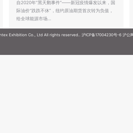
自2020年“黑天鹅事件”——新冠疫情爆发以来，国
际油价“跌跌不休”，纽约原油期货首次转为负值，
给全球能源市场…
ex Exhibition Co., Ltd All rights reserved..
沪ICP备17004230号-6
沪公网安