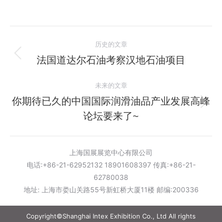
文
历史的文章
章
法国道达尔石油考察汉地石油项目
历
史
导
未来的文章
的
航
文
你期待已久的中国国际润滑油品产业发展高峰
未
章：
论坛要来了~
来
的
文
上海国展展览中心有限公司
章：
电话:+86-21-62952132 18901608397 传真:+86-21-
62780038
地址: 上海市娄山关路55号新虹桥大厦11楼 邮编:200336
Copyright©Shanghai Intex Exhibition Co., Ltd All rights