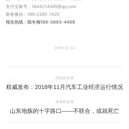
支付宝账号：1844214595@qq.com
财务微信：189-2385-7420
报名热线：陈冬梅189-3893-4408
2018-12-14
文
历史的文章
章
权威发布：2018年11月汽车工业经济运行情况
历
史
导
未来的文章
的
航
文
山东地炼的十字路口——不联合，或就死亡
未
章：
来
的