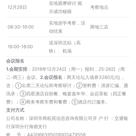
实地观摩研讨 揭
12月26日
考察地点
示成功秘籍
实地游学考察，活
08:30-16:00
两地三店
动结束
送深圳北站（高
16:00-18:00
铁）、机场
会议报名
1.会期安排
：2018年12月24日（周一）报到，25-26日（周
二-周三）会议。
2.会议报名
：两天论坛入场券3280元/位，
含：①出席二天论坛和考察研讨：②资料费：演讲汇编、通
讯录；③四星酒店自助餐、晚宴嘉年华、会议茶歇（四正餐
费）；④商务考察车费和餐费；⑤酒店代订服务。
支付方式
公司名称：深圳市商机苑信息咨询有限公司开 户 行 ：交通银
行深圳分行海德支行
账 号 ：443066395018003479558