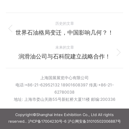
文
历史的文章
章
世界石油格局变迁，中国影响几何？！
历
史
导
未来的文章
的
航
文
润滑油公司与石科院建立战略合作！
未
章：
来
的
上海国展展览中心有限公司
文
电话:+86-21-62952132 18901608397 传真:+86-21-
章：
62780038
地址: 上海市娄山关路55号新虹桥大厦11楼 邮编:200336
Copyright©Shanghai Intex Exhibition Co., Ltd All rights
reserved..
沪ICP备17004230号-6
沪公网安备31010502006887号