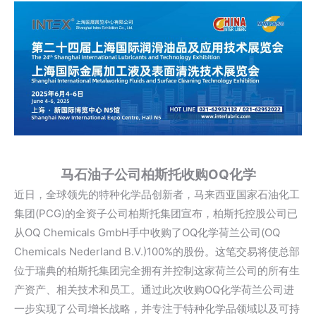
马石油子公司柏
斯托
收购OQ化学
近日，全球领先的特种化学品创新者，马来西亚国家石油化工
集团(PCG)的全资子公司柏斯托集团宣布，柏斯托控股公司已
从OQ Chemicals GmbH手中收购了OQ化学荷兰公司(OQ
Chemicals Nederland B.V.)100%的股份。这笔交易将使总部
位于瑞典的柏斯托集团完全拥有并控制这家荷兰公司的所有生
产资产、相关技术和员工。通过此次收购OQ化学荷兰公司进
一步实现了公司增长战略，并专注于特种化学品领域以及可持