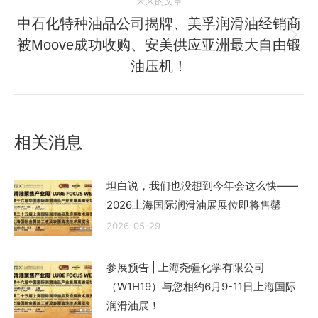
航
未来的文章
文
中石化特种油品公司揭牌、美孚润滑油经销商
章：
被Moove成功收购、安美供应亚洲最大自由锻
未
来
油压机！
的
文
章：
相关消息
坦白说，我们也没想到今年会这么快——
2026上海国际润滑油展展位即将售罄
2026-05-29
参展预告 | 上海尧疆化学有限公司
（W1H19）与您相约6月9-11日上海国际
润滑油展！