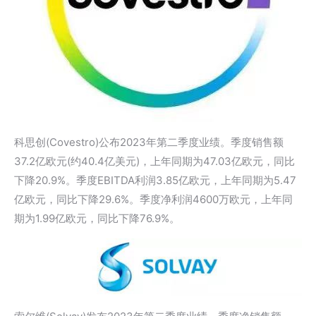
科思创(Covestro)公布2023年第二季度业绩。季度销售额
37.2亿欧元(约40.4亿美元)，上年同期为47.03亿欧元，同比
下降20.9%。季度EBITDA利润3.85亿欧元，上年同期为5.47
亿欧元，同比下降29.6%。季度净利润4600万欧元，上年同
期为1.99亿欧元，同比下降76.9%。