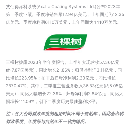
艾仕得涂料系统(Axalta Coating Systems Ltd.)公布2023年
第二季度业绩。季度净销售额12.94亿美元，上年同期为12.35
亿美元。季度净利润6110万美元，上年同期为4410万美元。
三棵树披露2023年半年度报告。上半年实现营收57.36亿元
(约7.87亿美元)，同比增长21.86%；归母净利润3.11亿元，同
比增长223.95%；扣非后归母净利润2.23亿元，同比增长
2870.47%。其中，二季度主营业务收入36.83亿元(约5.05亿
美元)，同比大幅增长22.39%；归母净利润2.84亿元，同比大
幅增长111.09%，创下二季度历史最佳盈利水平。
注：各大公司财政年度的起始时间不同于自然年，因此会出现
财政季度、年度等与自然年不一致的情况。