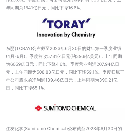
年同期为1841亿日元，同比下降16.6%。
东丽(TORAY)公布截至2023年6月30日的财年第一季度业绩
(4月-6月)。季度营收5781亿日元(约39.8亿美元)，上年同期
为6059亿日元，同比下降4.6%。季度营业利润207.94亿日
元，上年同期为508.83亿日元，同比下降59.1%。季度归属于
母公司股东的净利润139.46亿日元，上年同期为399.21亿
日，同比下降65.1%。
住友化学(Sumitomo Chemical)公布截至2023年6月30日的