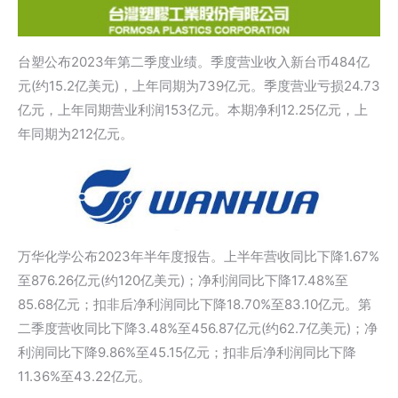
台塑公布2023年第二季度业绩。季度营业收入新台币484亿
元(约15.2亿美元)，上年同期为739亿元。季度营业亏损24.73
亿元，上年同期营业利润153亿元。本期净利12.25亿元，上
年同期为212亿元。
万华化学公布2023年半年度报告。上半年营收同比下降1.67%
至876.26亿元(约120亿美元)；净利润同比下降17.48%至
85.68亿元；扣非后净利润同比下降18.70%至83.10亿元。第
二季度营收同比下降3.48%至456.87亿元(约62.7亿美元)；净
利润同比下降9.86%至45.15亿元；扣非后净利润同比下降
11.36%至43.22亿元。