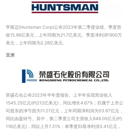
亨斯迈(Huntsman Corp)公布2023年第二季度业绩。季度营
收15.96亿美元，上年同期为21.7亿美元。季度净利润1900万
美元，上年同期为2.28亿美元。
亚洲
荣盛石化公布2023年半年度报告。上半年实现营业收入
1545.25亿元(约212亿美元)，同比增长4.67%；归属于上市公
司股东的净亏损为11.27亿元，上年同期净利润为53.67亿元，
同比由盈转亏。其中，第二季度公司主营收入848.05亿元(约
116亿美元)，同比上升7.31%；单季度归母净利润3.41亿元，