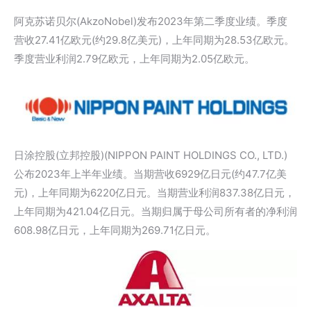
阿克苏诺贝尔(AkzoNobel)发布2023年第二季度业绩。季度
营收27.41亿欧元(约29.8亿美元)，上年同期为28.53亿欧元。
季度营业利润2.79亿欧元，上年同期为2.05亿欧元。
日涂控股(立邦控股)(NIPPON PAINT HOLDINGS CO., LTD.)
公布2023年上半年业绩。当期营收6929亿日元(约47.7亿美
元)，上年同期为6220亿日元。当期营业利润837.38亿日元，
上年同期为421.04亿日元。当期归属于母公司所有者的净利润
608.98亿日元，上年同期为269.71亿日元。