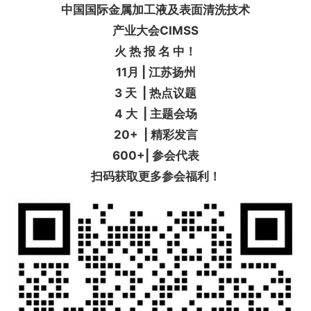
中国国际金属加工液及表面清洗技术
产业大会CIMSS
火 热 报 名 中！
11月 | 江苏扬州
3 天 | 热点议题
4 大 | 主题会场
20+ | 精彩发言
600+| 参会代表
扫码获取更多参会福利！