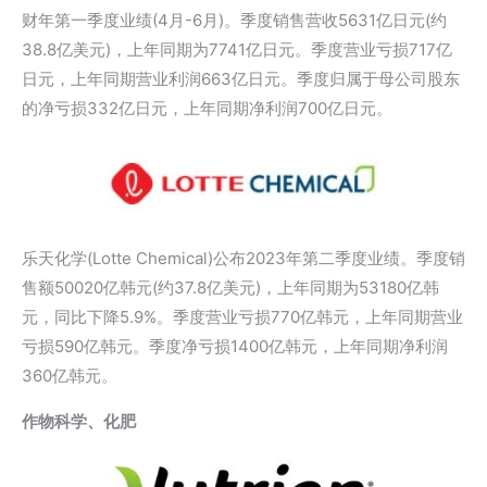
财年第一季度业绩(4月-6月)。季度销售营收5631亿日元(约
38.8亿美元)，上年同期为7741亿日元。季度营业亏损717亿
日元，上年同期营业利润663亿日元。季度归属于母公司股东
的净亏损332亿日元，上年同期净利润700亿日元。
乐天化学(Lotte Chemical)公布2023年第二季度业绩。季度销
售额50020亿韩元(约37.8亿美元)，上年同期为53180亿韩
元，同比下降5.9%。季度营业亏损770亿韩元，上年同期营业
亏损590亿韩元。季度净亏损1400亿韩元，上年同期净利润
360亿韩元。
作物科学、化肥