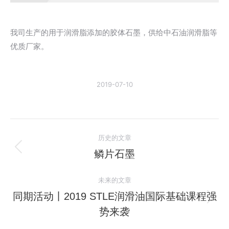
我司生产的用于润滑脂添加的胶体石墨，供给中石油润滑脂等
优质厂家。
2019-07-10
文
历史的文章
章
鳞片石墨
历
史
导
未来的文章
的
航
文
同期活动丨2019 STLE润滑油国际基础课程强
未
章：
势来袭
来