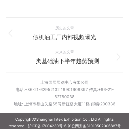
文
历史的文章
章
假机油工厂内部视频曝光
历
史
导
未来的文章
的
航
文
三类基础油下半年趋势预测
未
章：
来
的
上海国展展览中心有限公司
文
电话:+86-21-62952132 18901608397 传真:+86-21-
章：
62780038
地址: 上海市娄山关路55号新虹桥大厦11楼 邮编:200336
Copyright©Shanghai Intex Exhibition Co., Ltd All rights
reserved..
沪ICP备17004230号-6
沪公网安备31010502006887号