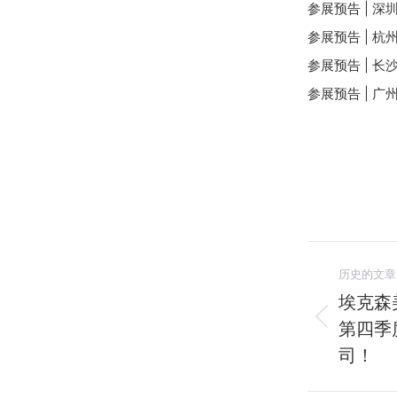
参展预告 | 
参展预告 | 
参展预告 | 
参展预告 | 
文
历史的文章
章
埃克森
第四季
历
导
史
司！
航
的