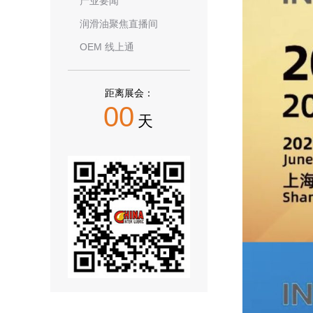
产业要闻
润滑油聚焦直播间
OEM 线上通
距离展会：
00
天