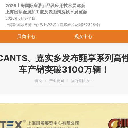
2026上海国际润滑油品及应用技术展览会
首页
关于展会
展商中心
观
上海国际金属加工液及表面清洗技术展览会
2026年6月9-11日
上海新国际博览中心·W1-W2馆（浦东新区龙阳路2345号）
展商中心
观众中心
BRICANTS、嘉实多发布甄享系列
车产销突破3100万辆！
您在这里：
首页
产业要闻
福斯集团收…