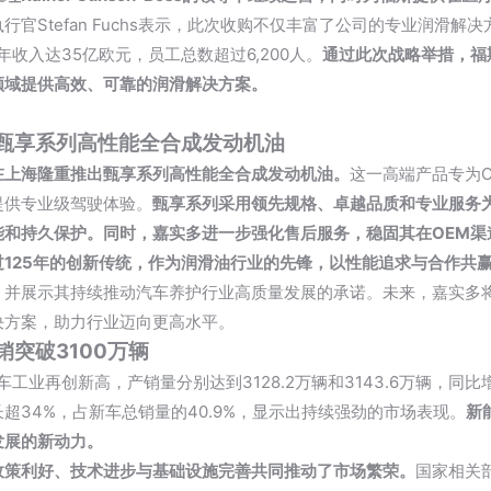
行官Stefan Fuchs表示，此次收购不仅丰富了公司的专业润滑
3年收入达35亿欧元，员工总数超过6,200人。
通过此次战略举措，福
领域提供高效、可靠的润滑解决方案。
甄享系列高性能全合成发动机油
在上海隆重推出甄享系列高性能全合成发动机油。
这一高端产品专为
提供专业级驾驶体验。
甄享系列采用领先规格、卓越品质和专业服务
能和持久保护。同时，嘉实多进一步强化售后服务，稳固其在OEM渠
过125年的创新传统，作为润滑油行业的先锋，以性能追求与合作共
，并展示其持续推动汽车养护行业高质量发展的承诺。未来，嘉实多
决方案，助力行业迈向更高水平。
销突破3100万辆
车工业再创新高，产销量分别达到3128.2万辆和3143.6万辆，同比
超34%，占新车总销量的40.9%，显示出持续强劲的市场表现。
新
发展的新动力。
政策利好、技术进步与基础设施完善共同推动了市场繁荣。
国家相关