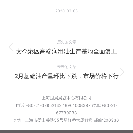
2020-03-03
文
历史的文章
章
太仓港区高端润滑油生产基地全面复工
历
史
导
未来的文章
的
航
文
2月基础油产量环比下跌，市场价格下行
未
章：
来
的
上海国展展览中心有限公司
文
电话:+86-21-62952132 18901608397 传真:+86-21-
章：
62780038
地址: 上海市娄山关路55号新虹桥大厦11楼 邮编:200336