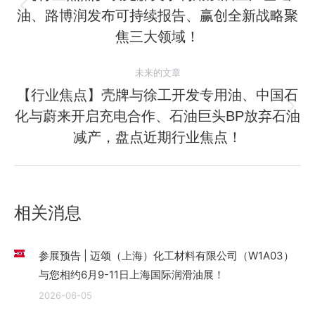
油、路博润发布可持续报告、赢创全新战略聚
历
导
史
焦三大领域！
航
的
文
未来的文章
章：
【行业焦点】壳牌与徐工开发专用油、中国石
化与蔚来开启充电合作、石油巨头BP放弃石油
未
来
减产，盘点近期行业焦点！
的
文
章：
相关消息
参展预告 | 迈颂（上海）化工材料有限公司（W1A03）
与您相约6月9-11日上海国际润滑油展！
2026-06-05