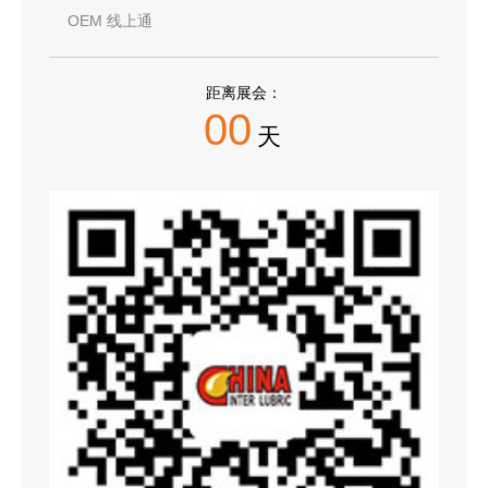
OEM 线上通
距离展会：
00
天